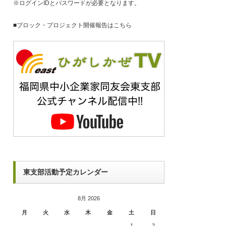
※ログインIDとパスワードが必要となります。
■
ブロック・プロジェクト開催報告はこちら
東支部活動予定カレンダー
8月 2026
月
火
水
木
金
土
日
1
2