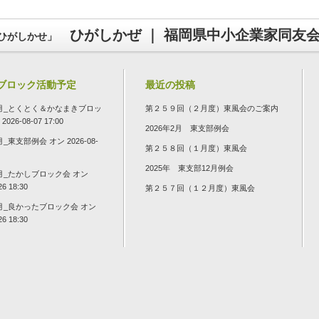
ひがしかぜ ｜ 福岡県中小企業家同友
ひがしかせ」
ブロック活動予定
最近の投稿
年7月_とくとく＆かなまきブロッ
第２５９回（２月度）東風会のご案内
026-08-07 17:00
2026年2月 東支部例会
8月_東支部例会
オン 2026-08-
第２５８回（１月度）東風会
2025年 東支部12月例会
8月_たかしブロック会
オン
26 18:30
第２５７回（１２月度）東風会
8月_良かったブロック会
オン
26 18:30