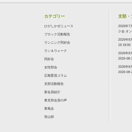
カテゴリー
支部・
ひがしかぜニュース
2026
ク会
オン 2
ブロック活動報告
2026年
ランニング同好会
19 18:00
ラン＆ウォーク
2026年
2026-08-
同好会
2026年
女性部会
2026-08-
広報委員コラム
支部活動報告
新会員紹介
東支部会員の声
東風会
登山部