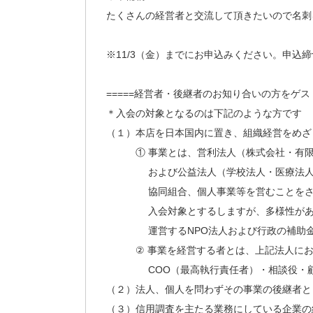
たくさんの経営者と交流して頂きたいので名刺
※11/3（金）までにお申込みください。申込
=====経営者・後継者のお知り合いの方をゲス
＊入会の対象となるのは下記のような方です
（１）本店を日本国内に置き、組織経営をめざ
① 事業とは、営利法人（株式会社・有限
および公益法人（学校法人・医療法人・
協同組合、個人事業等を営むことをさしま
入会対象とするしますが、多様性があるこ
運営するNPO法人および行政の補助金を
② 事業を経営する者とは、上記法人におい
COO（最高執行責任者）・相談役・顧問
（２）法人、個人を問わずその事業の後継者と
（３）信用調査を主たる業務にしている企業の