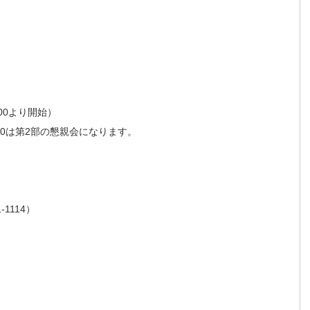
8:00より開始）
22:40は第2部の懇親会になります。
-1114）
）