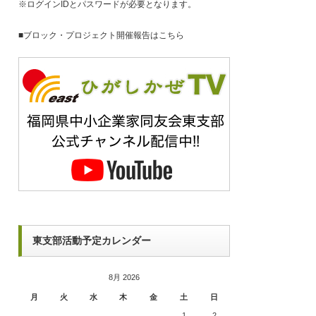
※ログインIDとパスワードが必要となります。
■
ブロック・プロジェクト開催報告はこちら
東支部活動予定カレンダー
8月 2026
月
火
水
木
金
土
日
1
2