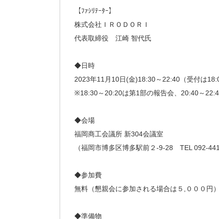
【ﾌｧｼﾘﾃｰﾀｰ】
株式会社ＩＲＯＤＯＲＩ
代表取締役 江崎 智代氏
◆日時
2023年11月10日(金)18:30～22:40（受付は1
※18:30～20:20は第1部の報告会、20:40～
◆会場
福岡商工会議所 新304会議室
（福岡市博多区博多駅前２-9-28 TEL 092-441
◆参加費
無料（懇親会に参加される場合は５,０００円
◆準備物