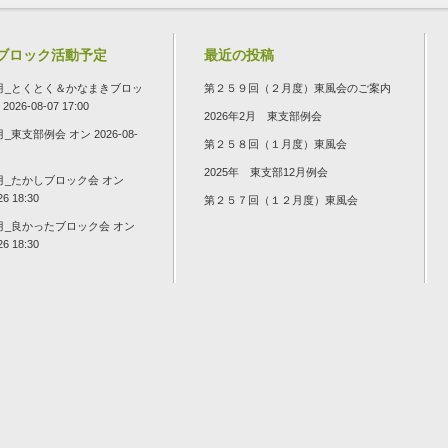
ブロック活動予定
最近の投稿
年7月_とくとく＆かなまきブロッ
第２５９回（２月度）東風会のご案内
026-08-07 17:00
2026年2月 東支部例会
8月_東支部例会
オン 2026-08-
第２５８回（１月度）東風会
2025年 東支部12月例会
8月_たかしブロック会
オン
26 18:30
第２５７回（１２月度）東風会
8月_良かったブロック会
オン
26 18:30