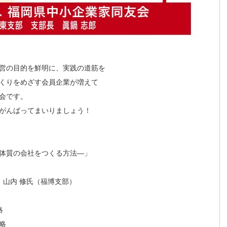
営の目的を鮮明に、実践の道筋を
くりをめざす会員企業が増えて
会です。
がんばってまいりましょう！
体質の会社をつくる方法―」
 山内 修氏（福博支部）
略
略