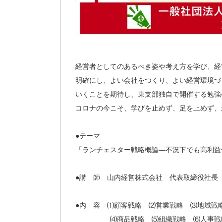
経営者としてのあるべき姿や考え方を学び、経
明確にし、よい会社をつくり、よい経営環境づ
いくことを期待し、東支部独自で開催する勉強
コロナの今こそ、学びを止めず、足を止めず、
●テーマ
「ランチェスター戦略概論―不況下でも高利益
●講 師 山内経営株式会社 代表取締役社長
●内 容 ⑴顧客戦略 ⑵営業戦略 ⑶地域戦
⑷商品戦略 ⑸組織戦略 ⑹人事戦