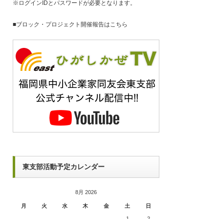
※ログインIDとパスワードが必要となります。
■
ブロック・プロジェクト開催報告はこちら
東支部活動予定カレンダー
8月 2026
月
火
水
木
金
土
日
1
2