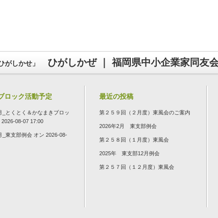
ひがしかぜ ｜ 福岡県中小企業家同友
ひがしかせ」
ブロック活動予定
最近の投稿
年7月_とくとく＆かなまきブロッ
第２５９回（２月度）東風会のご案内
026-08-07 17:00
2026年2月 東支部例会
8月_東支部例会
オン 2026-08-
第２５８回（１月度）東風会
2025年 東支部12月例会
第２５７回（１２月度）東風会