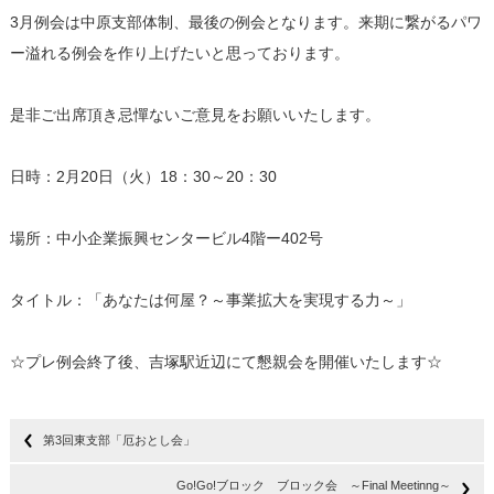
3月例会は中原支部体制、最後の例会となります。来期に繋がるパワ
ー溢れる例会を作り上げたいと思っております。
是非ご出席頂き忌憚ないご意見をお願いいたします。
日時：2月20日（火）18：30～20：30
場所：中小企業振興センタービル4階ー402号
タイトル：「あなたは何屋？～事業拡大を実現する力～」
☆プレ例会終了後、吉塚駅近辺にて懇親会を開催いたします☆
第3回東支部「厄おとし会」
Go!Go!ブロック ブロック会 ～Final Meetinng～