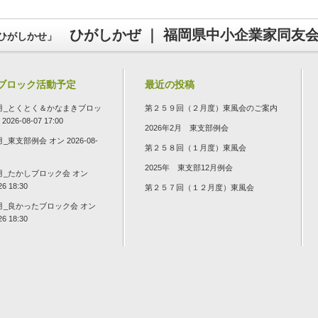
ひがしかぜ ｜ 福岡県中小企業家同友
ひがしかせ」
ブロック活動予定
最近の投稿
年7月_とくとく＆かなまきブロッ
第２５９回（２月度）東風会のご案内
026-08-07 17:00
2026年2月 東支部例会
8月_東支部例会
オン 2026-08-
第２５８回（１月度）東風会
2025年 東支部12月例会
8月_たかしブロック会
オン
26 18:30
第２５７回（１２月度）東風会
8月_良かったブロック会
オン
26 18:30