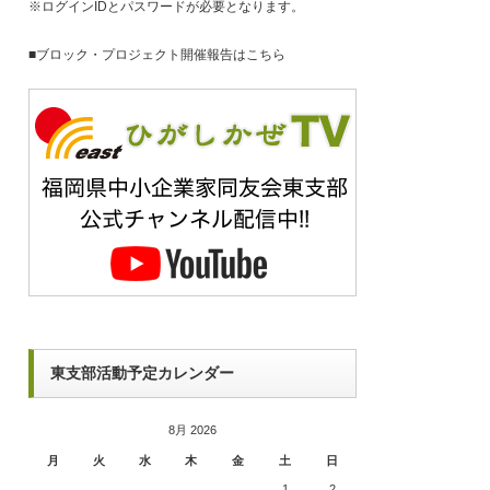
※ログインIDとパスワードが必要となります。
■
ブロック・プロジェクト開催報告はこちら
東支部活動予定カレンダー
8月 2026
月
火
水
木
金
土
日
1
2