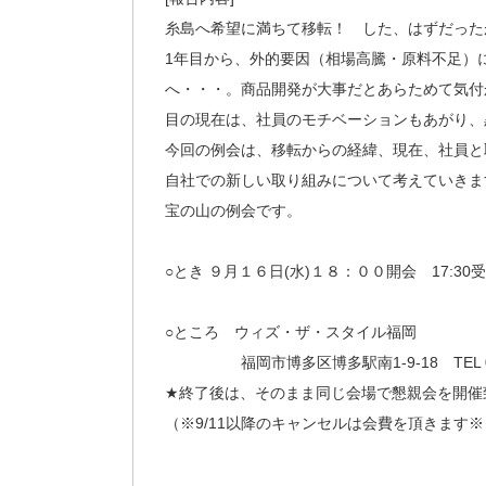
糸島へ希望に満ちて移転！ した、はずだった
1年目から、外的要因（相場高騰・原料不足）
へ・・・。商品開発が大事だとあらためて気付
目の現在は、社員のモチベーションもあがり、
今回の例会は、移転からの経緯、現在、社員と
自社での新しい取り組みについて考えていきま
宝の山の例会です。
○とき ９月１６日(水)１８：００開会 17:3
○ところ ウィズ・ザ・スタイル福岡
福岡市博多区博多駅南1-9-18 TEL 092-
★終了後は、そのまま同じ会場で懇親会を開催致し
（※9/11以降のキャンセルは会費を頂きます※