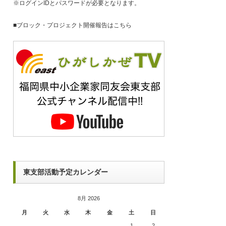
※ログインIDとパスワードが必要となります。
■
ブロック・プロジェクト開催報告はこちら
東支部活動予定カレンダー
8月 2026
月
火
水
木
金
土
日
1
2