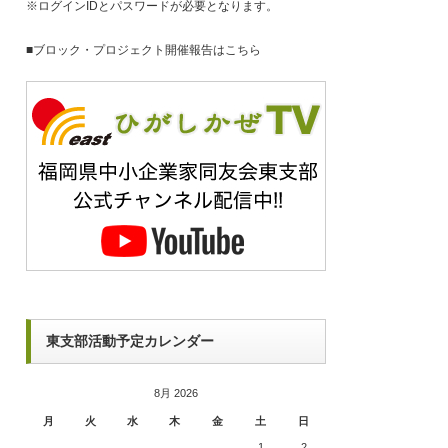
※ログインIDとパスワードが必要となります。
■
ブロック・プロジェクト開催報告はこちら
東支部活動予定カレンダー
8月 2026
月
火
水
木
金
土
日
1
2