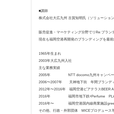
■講師
株式会社大広九州 古賀知明氏（ソリューション
販売促進・マーケティング分野でリRe:ブラン
現在も福岡空港再開発のブランディングを最前
1965年生まれ
2003年大広九州入社
主な業務実績
2005年 NTT docomo九州キャンペーンNE
2006〜2007年 天神地下街 年間ブラン
2012年〜2016年 福岡空港ビアテラスBEER 
2016年 福岡市地下鉄☓Perfume PLA
2016年〜 福岡空港国内線商業施設green
その他、行政・外郭団体 MICEプロデュース