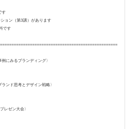
です
ーション（第3講）があります
料です
===================================================
 】〈事例にみるブランディング〉
0 】〈ブランド思考とデザイン戦略〉
 】〈プレゼン大会〉