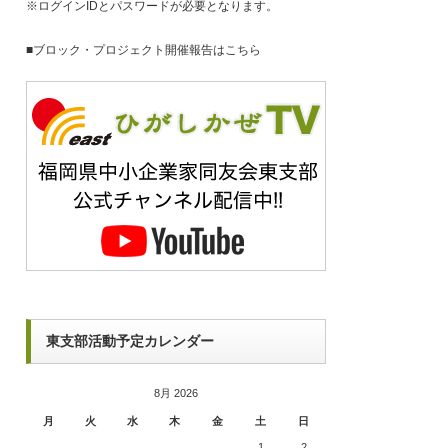
※ログインIDとパスワードが必要となります。
■
ブロック・プロジェクト開催報告はこちら
東支部活動予定カレンダー
8月 2026
月
火
水
木
金
土
日
1
2