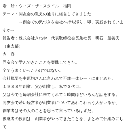
場 所：ウィズ・ザ・スタイル 福岡
テーマ：同友会の教えの通りに経営してきました
～例会での気づきを会社へ持ち帰り、即、実践されていま
すか～
報告者：株式会社きねや 代表取締役会長兼社長 明石 勝善氏
（東支部）
内 容
同友会で学んできたことを実践してきた。
全てうまくいったわけではない。
会社概要を中原均さんに言われて不離一体シートにまとめた。
１９８８年創業、父が創業し、私で３代目。
父は今でも毎朝会社に来てくれて１時間ほどいろんな話をする。
同友会で若い経営者が創業者についてあれこれ言う人がいるが、
創業者はその人のことを思って言っているはずだ。
後継者の役割は、創業者がやってきたことを、まとめて仕組みにし
て