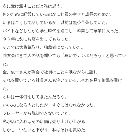
次に受け渡すことだと私は思う。
何のために経営しているのか…社員の幸せと成長のためだ。
いまはこうして話しているが、以前は無茶苦茶していた。
バイトなどしながら学生時代を過ごし、卒業して家業に入った。
９６年に父にお店を出してもらった。
そこでは大将気取り、独裁者になっていた。
同友会にきて人の話を聞いても「稼いでナンボだろう」と思ってい
た。
金川俊一さんが例会で社員のことを涙ながらに話し
それを聞いている社員さんも泣いている…それを見て衝撃を受け
た。
オレは一体何をしてきたんだろう。
いい人になろうとしたが、すぐにはなれなかった。
プレーヤーから脱却できないでいた。
私が店に入ればその店舗は売り上げが上がる。
しかし、いないと下がり、私はそれを責めた。