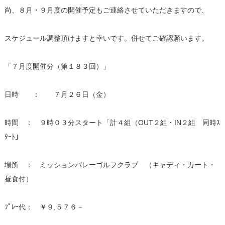
尚、８月・９月度の開催予定もご連絡させていただきますので、
スケジュール調整頂けますと幸いです。併せてご確認願います。
「７月度開催分（第１８３回）」
日時 ： ７月２６日（金）
時間 ： ９時０３分スタート「計４組（OUT２組・IN２組 同時ｽ
ﾀｰﾄ」
場所 ： ミッションバレーゴルフクラブ （キャディ・カート・
昼食付）
ﾌﾟﾚｰ代： ￥９,５７６－