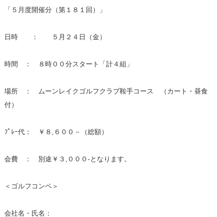
「５月度開催分（第１８１回）」
日時 ： ５月２４日（金）
時間 ： ８時００分スタート「計４組」
場所 ： ムーンレイクゴルフクラブ鞍手コース （カート・昼食
付）
ﾌﾟﾚｰ代： ￥８,６００－（総額）
会費 ： 別途￥３,０００-となります。
＜ゴルフコンペ＞
会社名・氏名：